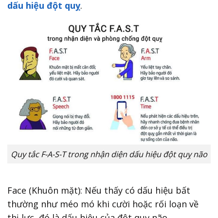
dấu hiệu đột quỵ
.
Quy tắc F-A-S-T trong nhận diện dấu hiệu đột quỵ não
Face (Khuôn mặt): Nếu thấy có dấu hiệu bất
thường như méo mó khi cười hoặc rối loạn về
thị lực, đó là dấu hiệu của đột quỵ não.