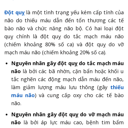
Đột quỵ
là một tình trạng yếu kém cấp tính của
não do thiếu máu dẫn đến tổn thương các tế
bào não và chức năng não bộ. Có hai loại đột
quỵ chính là đột quỵ do tắc mạch máu não
(chiếm khoảng 80% số ca) và đột quỵ do vỡ
mạch máu não (chiếm khoảng 20% số ca).
Nguyên nhân gây đột quỵ do tắc mạch máu
não
là bởi các bã nhờn, cặn bẩn hoặc khối u
tắc nghẽn các động mạch dẫn máu đến não,
làm giảm lượng máu lưu thông (gây
thiếu
máu não
) và cung cấp oxy cho các tế bào
não.
Nguyên nhân gây đột quỵ do vỡ mạch máu
não
là bởi áp lực máu cao, bệnh tim bẩm