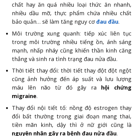
chất hay ăn quá nhiều loại thức ăn nhanh,
nhiều dầu mỡ, thực phẩm chứa nhiều chất
bảo quản… sẽ làm tăng nguy cơ
đau đầu
.
Môi trường xung quanh: tiếp xúc liên tục
trong môi trường nhiều tiếng ồn, ánh sáng
mạnh, nhấp nháy cũng khiến thần kinh căng
thẳng và sinh ra tình trạng đau nửa đầu.
Thời tiết thay đổi: thời tiết thay đột đột ngột
cũng ảnh hưởng đến áp suất và lưu lượng
máu lên não từ đó gây ra
hội chứng
migraine
.
Thay đổi nội tiết tố: nồng độ estrogen thay
đổi bất thường trong giai đoạn mang thai,
tiền mãn kinh, dậy thì ở nữ giới cũng là
nguyên nhân gây ra bệnh đau nửa đầu
.