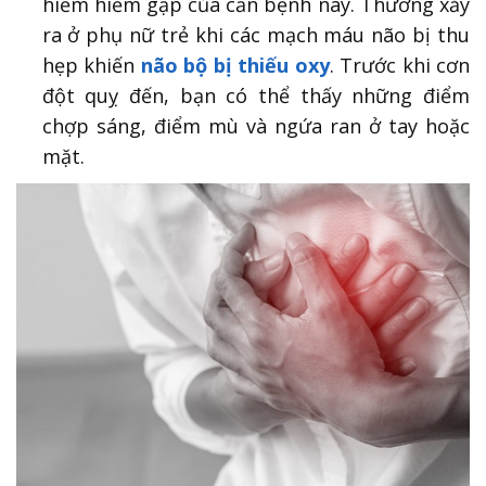
hiểm hiếm gặp của căn bệnh này. Thường xảy
ra ở phụ nữ trẻ khi các mạch máu não bị thu
hẹp khiến
não bộ bị thiếu oxy
. Trước khi cơn
đột quỵ đến, bạn có thể thấy những điểm
chợp sáng, điểm mù và ngứa ran ở tay hoặc
mặt.