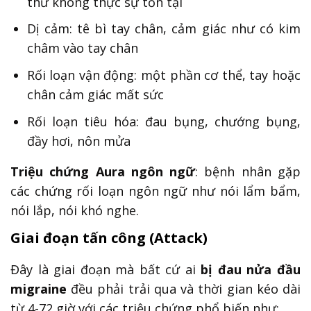
thứ không thực sự tồn tại
Dị cảm: tê bì tay chân, cảm giác như có kim
châm vào tay chân
Rối loạn vận động: một phần cơ thể, tay hoặc
chân cảm giác mất sức
Rối loạn tiêu hóa: đau bụng, chướng bụng,
đầy hơi, nôn mửa
Triệu chứng Aura ngôn ngữ
: bệnh nhân gặp
các chứng rối loạn ngôn ngữ như nói lẩm bẩm,
nói lắp, nói khó nghe.
Giai đoạn tấn công (Attack)
Đây là giai đoạn mà bất cứ ai
bị đau nửa đầu
migraine
đều phải trải qua và thời gian kéo dài
từ 4-72 giờ với các triệu chứng phổ biến như: