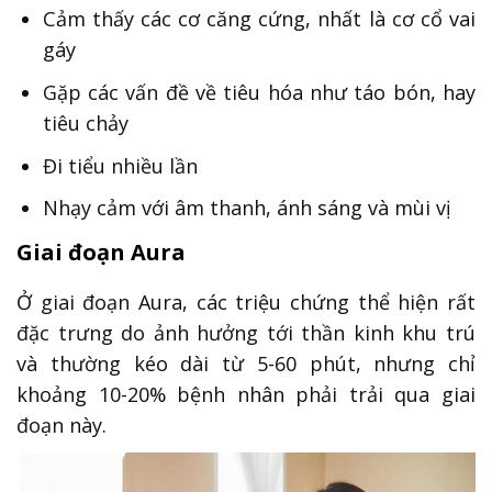
Cảm thấy các cơ căng cứng, nhất là cơ cổ vai
gáy
Gặp các vấn đề về tiêu hóa như táo bón, hay
tiêu chảy
Đi tiểu nhiều lần
Nhạy cảm với âm thanh, ánh sáng và mùi vị
Giai đoạn Aura
Ở giai đoạn Aura, các triệu chứng thể hiện rất
đặc trưng do ảnh hưởng tới thần kinh khu trú
và thường kéo dài từ 5-60 phút, nhưng chỉ
khoảng 10-20% bệnh nhân phải trải qua giai
đoạn này.