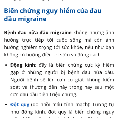
Biến chứng nguy hiểm của đau
đầu migraine
Bệnh đau nửa đầu migraine
không những ảnh
hưởng trực tiếp tới cuộc sống mà còn ảnh
hưởng nghiêm trọng tới sức khỏe, nếu như bạn
không có hướng điều trị sớm và đúng cách
Động kinh
: đây là biến chứng cực kỳ hiếm
gặp ở những người bị bệnh đau nửa đầu.
Người bệnh sẽ lên cơn co giật không kiểm
soát và thường đến này trong hay sau một
cơn đau đầu tiền triệu chứng.
Đột quỵ
(do nhồi máu tĩnh mạch): Tương tự
như động kinh, đột quỵ là biến chứng nguy