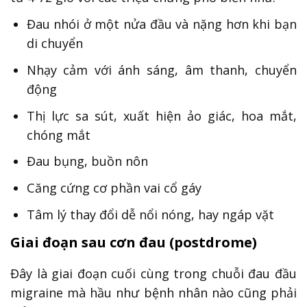
Đau nhói ở một nửa đầu và nặng hơn khi bạn
di chuyển
Nhạy cảm với ánh sáng, âm thanh, chuyển
động
Thị lực sa sút, xuất hiện ảo giác, hoa mắt,
chóng mắt
Đau bụng, buồn nôn
Căng cứng cơ phần vai cổ gáy
Tâm lý thay đổi dễ nổi nóng, hay ngáp vặt
Giai đoạn sau cơn đau (postdrome)
Đây là giai đoạn cuối cùng trong chuỗi đau đầu
migraine mà hầu như bệnh nhân nào cũng phải