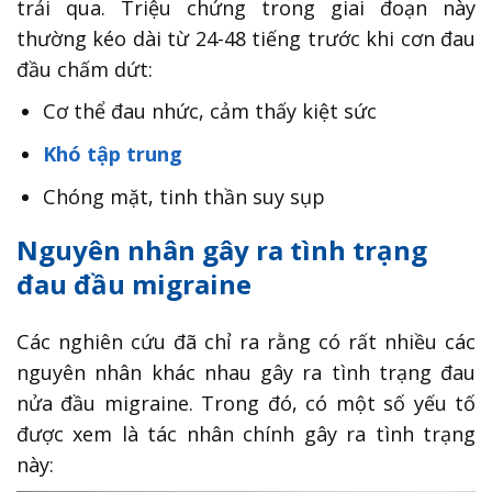
trải qua. Triệu chứng trong giai đoạn này
thường kéo dài từ 24-48 tiếng trước khi cơn đau
đầu chấm dứt:
Cơ thể đau nhức, cảm thấy kiệt sức
Khó tập trung
Chóng mặt, tinh thần suy sụp
Nguyên nhân gây ra tình trạng
đau đầu migraine
Các nghiên cứu đã chỉ ra rằng có rất nhiều các
nguyên nhân khác nhau gây ra tình trạng đau
nửa đầu migraine. Trong đó, có một số yếu tố
được xem là tác nhân chính gây ra tình trạng
này: