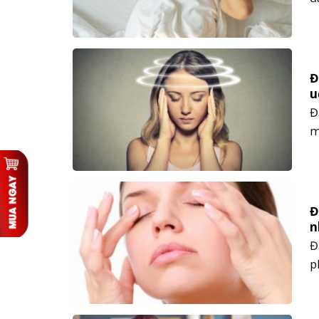
n
đ
b
Đ
u
Đ
m
t
r
b
Đ
n
Đ
p
C
đ