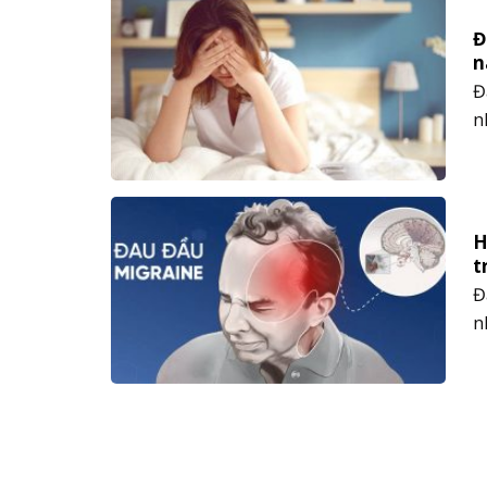
t
Đ
n
Đ
n
b
m
n
lý.
H
t
Đ
n
s
m
s
ti