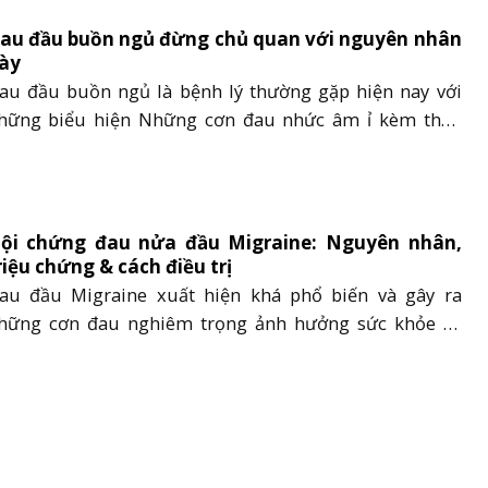
hể ẩn chứa dấu hiệu sớm của những......
au đầu buồn ngủ đừng chủ quan với nguyên nhân
ày
au đầu buồn ngủ là bệnh lý thường gặp hiện nay với
hững biểu hiện Những cơn đau nhức âm ỉ kèm theo
iểu hiện buồn ngủ, người mệt mỏi thường không làm
ọi người quá chú tâm và chữa trị đúng cách. Tuy
hiên, chứng bệnh đơn giản này tiềm ẩn những bệnh
.....
ội chứng đau nửa đầu Migraine: Nguyên nhân,
riệu chứng & cách điều trị
au đầu Migraine xuất hiện khá phổ biến và gây ra
hững cơn đau nghiêm trọng ảnh hưởng sức khỏe và
inh hoạt của người bệnh. Hội chứng đau nửa đầu
igraine nếu không được chẩn đoán và chữa trị kịp thời
ẽ là nguyên nhân gây ra tình trạng đột quỵ và đau
m......