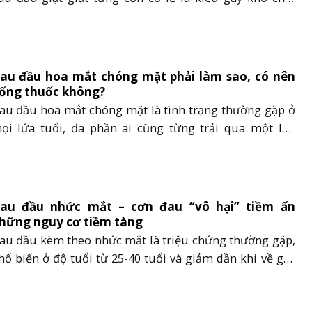
hất. Không chỉ ảnh hưởng tới cuộc sống thường ngày,
au đầu giật từng cơn rất có thể còn là dấu hiệu cảnh
áo một số căn bệnh đang diễn ra......
au đầu hoa mắt chóng mặt phải làm sao, có nên
ống thuốc không?
au đầu hoa mắt chóng mặt là tình trạng thường gặp ở
ọi lứa tuổi, đa phần ai cũng từng trải qua một lần
rong đời. Hiện tượng này tuy lành tính, nhưng nếu xảy
a thường xuyên, thì đây có thể là dấu hiệu sớm của các
ệnh lý nguy hiểm. Vì vậy, việc......
au đầu nhức mắt – cơn đau “vô hại” tiềm ẩn
hững nguy cơ tiềm tàng
au đầu kèm theo nhức mắt là triệu chứng thường gặp,
hổ biến ở độ tuổi từ 25-40 tuổi và giảm dần khi về già.
hứng đau này thường người bệnh xem nhẹ và không
iều trị, những cơn đau tưởng chừng như vô hại này có