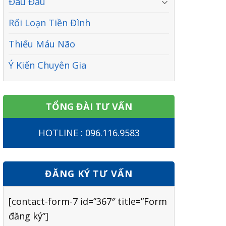
Đau Đầu
Rối Loạn Tiền Đình
Thiếu Máu Não
Ý Kiến Chuyên Gia
TỔNG ĐÀI TƯ VẤN
HOTLINE : 096.116.9583
ĐĂNG KÝ TƯ VẤN
[contact-form-7 id=”367″ title=”Form
đăng ký”]