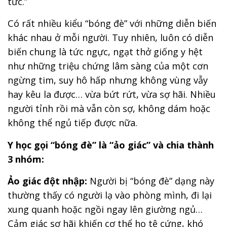
tức.”
Có rất nhiều kiểu “bóng đè” với những diễn biến
khác nhau ở mỗi người. Tuy nhiên, luôn có diễn
biến chung là tức ngực, ngạt thở giống y hệt
như những triệu chứng lâm sàng của một cơn
ngừng tim, suy hô hấp nhưng không vùng vẫy
hay kêu la được… vừa bứt rứt, vừa sợ hãi. Nhiều
người tỉnh rồi mà vẫn còn sợ, không dám hoặc
không thể ngủ tiếp được nữa.
Y học gọi “bóng đè” là “ảo giác” và chia thành
3 nhóm:
Ảo giác đột nhập:
Người bị “bóng đè” dạng này
thường thấy có người lạ vào phòng mình, đi lại
xung quanh hoặc ngồi ngay lên giường ngủ…
Cảm giác sợ hãi khiến cơ thể họ tê cứng, khó