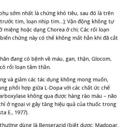
phụ sớm nhất là chứng khó tiêu, sau đó là trên
trước tim, loạn nhịp tim…); Vận động không tự
ở miệng hoặc dạng Chorea ở chi; Các rối loạn
biến chứng này có thể không mất hẳn khi đã cắt
nhân đang có bệnh về máu, gan, thận, Glocom,
có rối loạn tâm thần.
hòng và giảm các tác dụng không mong muốn,
ụng phối hợp giữa L-Dopa với các chất ức chế
Carboxylase không qua được hàng rào máu – não
ỉ ở ngoại vi gây tăng hiệu quả của thuốc trong
ta E., 1977).
thường dùng là Benserazid (biệt dược: Madopar,