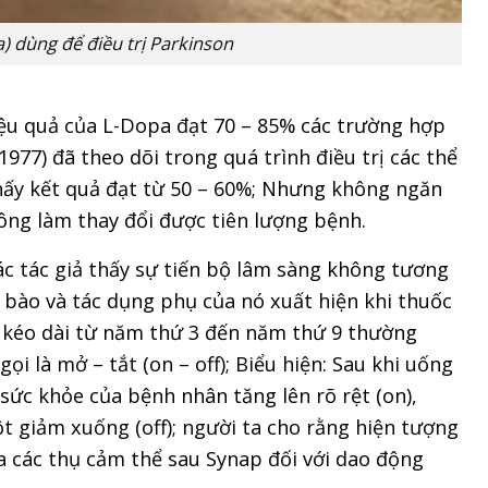
 dùng để điều trị Parkinson
ệu quả của L-Dopa đạt 70 – 85% các trường hợp
(1977) đã theo dõi trong quá trình điều trị các thể
hấy kết quả đạt từ 50 – 60%; Nhưng không ngăn
ông làm thay đổi được tiên lượng bệnh.
ác tác giả thấy sự tiến bộ lâm sàng không tương
bào và tác dụng phụ của nó xuất hiện khi thuốc
rị kéo dài từ năm thứ 3 đến năm thứ 9 thường
i là mở – tắt (on – off); Biểu hiện: Sau khi uống
sức khỏe của bệnh nhân tăng lên rõ rệt (on),
t giảm xuống (off); người ta cho rằng hiện tượng
a các thụ cảm thể sau Synap đối với dao động