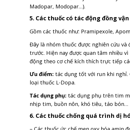
Madopar, Modopar…).
5. Các thuốc có tác động đồng vậ
Gồm các thuốc như: Pramipexole, Apo
Đây là nhóm thuốc được nghiên cứu và 
trước. Hiện nay được quan tâm nhiều vì
động theo cơ chế kích thích trực tiếp 
Ưu điểm:
tác dụng tốt với run khi nghỉ.
loại thuốc L-Dopa.
Tác dụng phụ:
tác dụng phụ trên tim mạ
nhịp tim, buồn nôn, khó tiêu, táo bón…
6. Các thuốc chống quá trình dị 
– Các thuốc ức chế men oxy hóa amin đ