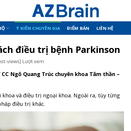
BỘ
Ý KIẾN CHUYÊN GIA
ĐIỂM BÁN
LIÊN HỆ
ch điều trị bệnh Parkinson
ost-views] Lượt xem
c sĩ CC Ngô Quang Trúc chuyên khoa Tâm thần –
 khoa và điều trị ngoại khoa. Ngoài ra, tùy từng
áp điều trị khác.