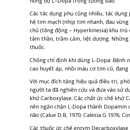
nồng độ L–Dopa trong tương bào.
Các tác dụng phụ cũng nhiều, tác dụng 
hệ tim mạch (nhịp tim nhanh, đau vùng 
chủ (tăng động – Hyperkinesia) khu trú 
tâm thần, trầm cảm, liệt dương. Những 
thuốc.
Chống chỉ định khi dùng L-Dopa: Bệnh 
cao huyết áp, nhồi máu cơ tim cũ, đang 
Với mục đích tăng hiệu quả điều trị, p
người ta đã nghiên cứu và đưa vào sử d
khử Carboxylase. Các chất ức chế khử 
nên ngăn chặn L-Dopa thành Dopamin ch
não (Calue D.B, 1970; Calesia G 1976; Cos
Các thuốc ức chế enzym Decarboxylase 