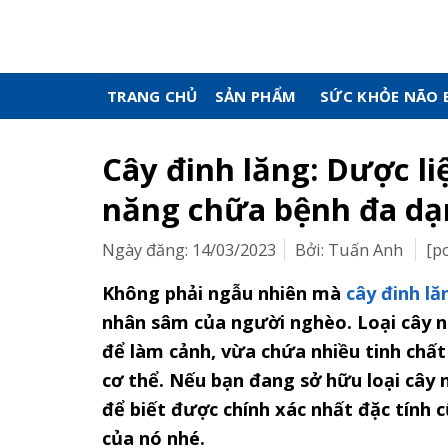
Skip
to
content
TRANG CHỦ
SẢN PHẨM
SỨC KHỎE NÃO 
Cây đinh lăng: Dược 
năng chữa bệnh đa dạ
Ngày đăng: 14/03/2023
Bởi: Tuấn Anh
[p
Không phải ngẫu nhiên mà
cây đinh lă
nhân sâm của người nghèo. Loại cây n
để làm cảnh, vừa chứa nhiều tinh chấ
cơ thể. Nếu bạn đang sở hữu loại cây
để biết được chính xác nhất đặc tính
của nó nhé.