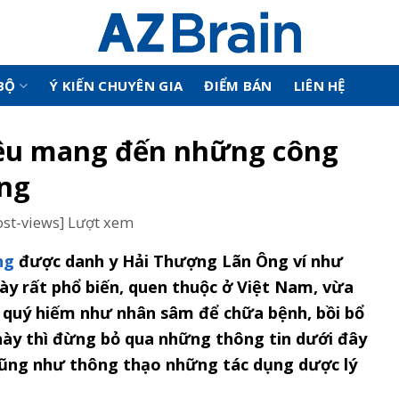
BỘ
Ý KIẾN CHUYÊN GIA
ĐIỂM BÁN
LIÊN HỆ
liệu mang đến những công
ng
ost-views] Lượt xem
ng
được danh y Hải Thượng Lãn Ông ví như
ày rất phổ biến, quen thuộc ở Việt Nam, vừa
t quý hiếm như nhân sâm để chữa bệnh, bồi bổ
 này thì đừng bỏ qua những thông tin dưới đây
 cũng như thông thạo những tác dụng dược lý