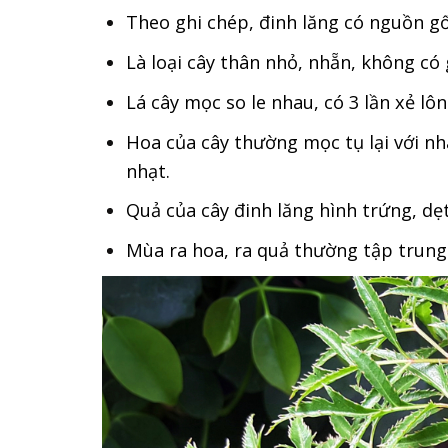
Theo ghi chép, đinh lăng có nguồn g
Là loại cây thân nhỏ, nhẵn, không có 
Lá cây mọc so le nhau, có 3 lần xẻ l
Hoa của cây thường mọc tụ lại với n
nhạt.
Quả của cây đinh lăng hình trứng, dẹt
Mùa ra hoa, ra quả thường tập trung