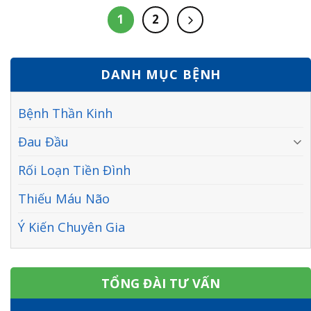
hữu ích trong việc giúp bạn giảm tức thì triệu chứng khó
chịu này. Cơn đau đầu và......
1
2
DANH MỤC BỆNH
Bệnh Thần Kinh
Đau Đầu
Rối Loạn Tiền Đình
Thiếu Máu Não
Ý Kiến Chuyên Gia
TỔNG ĐÀI TƯ VẤN