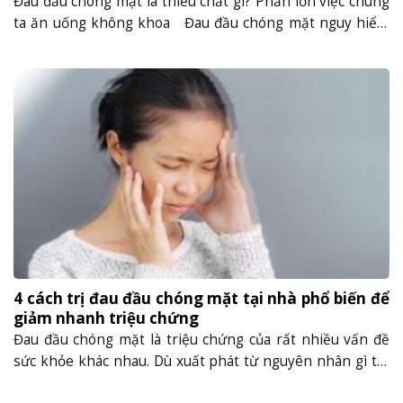
Đau đầu chóng mặt là thiếu chất gì? Phần lớn việc chúng
ta ăn uống không khoa Đau đầu chóng mặt nguy hiểm
ra sao? Ở mỗi độ tuổi, các cơn đau, vị trí đau đầu sẽ không
giống nhau. Có người chỉ bị đau nửa đầu bên phải, người
đau vùng đỉnh đầu, có......
4 cách trị đau đầu chóng mặt tại nhà phổ biến để
giảm nhanh triệu chứng
Đau đầu chóng mặt là triệu chứng của rất nhiều vấn đề
sức khỏe khác nhau. Dù xuất phát từ nguyên nhân gì thì
4 cách trị đau đầu chóng mặt tại nhà dưới đây vẫn rất