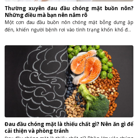
Thường xuyên đau đầu chóng mặt buồn nôn?
Những điều mà bạn nên nắm rõ
Một cơn đau đầu buồn nôn chóng mặt bỗng dưng ập
đến, khiến người bệnh rơi vào tình trạng khốn khổ đến
mức chỉ muốn ngất đi một chút cho đỡ khó chịu. Sau đó,
khi triệu chứng qua đi, thứ còn lại là cảm giác bất an:
không biết hiện tượng vừa rồi báo......
Đau đầu chóng mặt là thiếu chất gì? Nên ăn gì để
cải thiện và phòng tránh