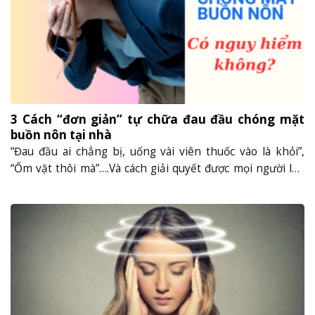
3 Cách “đơn giản” tự chữa đau đầu chóng mặt
buồn nôn tại nhà
“Đau đầu ai chẳng bị, uống vài viên thuốc vào là khỏi”,
“Ốm vặt thôi mà”….Và cách giải quyết được mọi người lựa
chọn nhiều nhất là uống thuốc giảm đau, từ liều lượng
thấp lên liều cao. Nhưng việc làm này cũng là nguyên
nhân khiến bệnh không thuyên giảm, thậm chí còn
nặng......