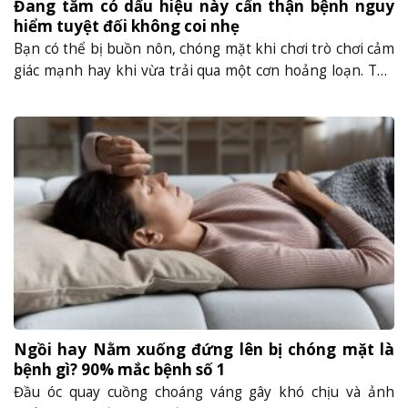
Đang tắm có dấu hiệu này cẩn thận bệnh nguy
hiểm tuyệt đối không coi nhẹ
Bạn có thể bị buồn nôn, chóng mặt khi chơi trò chơi cảm
giác mạnh hay khi vừa trải qua một cơn hoảng loạn. Thế
nhưng đôi khi buồn nôn, chóng mặt cũng xuất hiện ngay
cả lúc chúng ta đang tắm. Lúc này bạn tuyệt đối không
được chủ quan vì đây có thể......
Ngồi hay Nằm xuống đứng lên bị chóng mặt là
bệnh gì? 90% mắc bệnh số 1
Đầu óc quay cuồng choáng váng gây khó chịu và ảnh