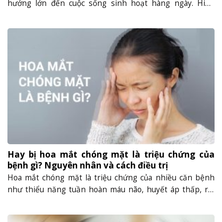
hưởng lớn đến cuộc sống sinh hoạt hàng ngày. Hiện
tượng này có thể xảy ra ở bất cứ đối tượng nào ngay cả
với người trẻ tuổi. Vậy nằm xuống đứng lên bị chóng mặt
là bệnh gì, có nguy hiểm hay không?......
Hay bị hoa mắt chóng mặt là triệu chứng của
bệnh gì? Nguyên nhân và cách điều trị
Hoa mắt chóng mặt là triệu chứng của nhiều căn bệnh
như thiểu năng tuần hoàn máu não, huyết áp thấp, rối
loạn tiền đình cũng có thể là biểu hiện tạm thời khi bị
đói, say tàu xe, hay mang thai. Hoa mắt chóng mặt có thể