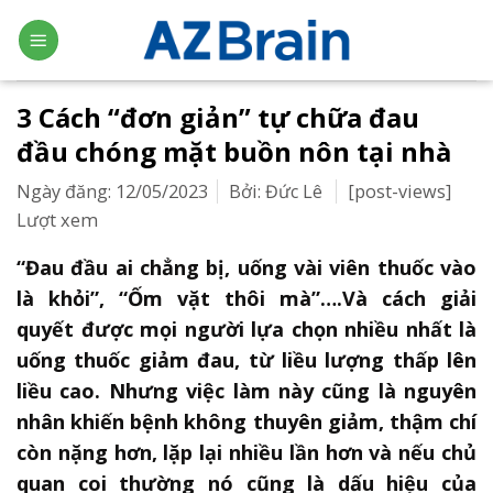
Skip
to
content
3 Cách “đơn giản” tự chữa đau
đầu chóng mặt buồn nôn tại nhà
Ngày đăng: 12/05/2023
Bởi: Đức Lê
[post-views]
Lượt xem
“Đau đầu ai chẳng bị, uống vài viên thuốc vào
là khỏi”, “Ốm vặt thôi mà”….Và cách giải
quyết được mọi người lựa chọn nhiều nhất là
uống thuốc giảm đau, từ liều lượng thấp lên
liều cao. Nhưng việc làm này cũng là nguyên
nhân khiến bệnh không thuyên giảm, thậm chí
còn nặng hơn, lặp lại nhiều lần hơn và nếu chủ
quan coi thường nó cũng là dấu hiệu của