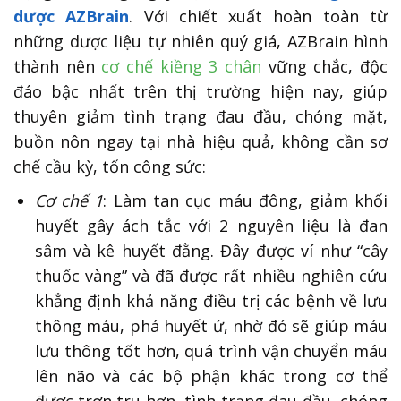
dược AZBrain
. Với chiết xuất hoàn toàn từ
những dược liệu tự nhiên quý giá, AZBrain hình
thành nên
cơ chế kiềng 3 chân
vững chắc, độc
đáo bậc nhất trên thị trường hiện nay, giúp
thuyên giảm tình trạng đau đầu, chóng mặt,
buồn nôn ngay tại nhà hiệu quả, không cần sơ
chế cầu kỳ, tốn công sức:
Cơ chế 1
: Làm tan cục máu đông, giảm khối
huyết gây ách tắc với 2 nguyên liệu là đan
sâm và kê huyết đằng. Đây được ví như “cây
thuốc vàng” và đã được rất nhiều nghiên cứu
khẳng định khả năng điều trị các bệnh về lưu
thông máu, phá huyết ứ, nhờ đó sẽ giúp máu
lưu thông tốt hơn, quá trình vận chuyển máu
lên não và các bộ phận khác trong cơ thể
được trơn tru hơn, tình trạng đau đầu, chóng