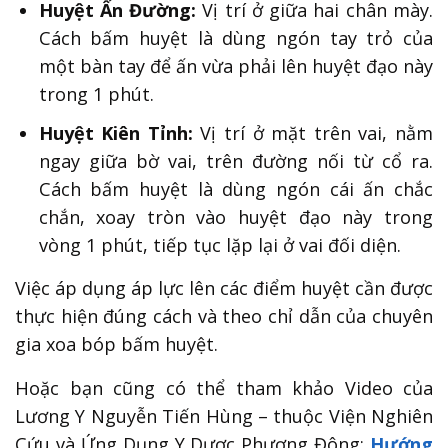
Huyệt Ấn Đường:
Vị trí ở giữa hai chân mày.
Cách bấm huyệt là dùng ngón tay trỏ của
một bàn tay để ấn vừa phải lên huyệt đạo này
trong 1 phút.
Huyệt Kiên Tỉnh:
Vị trí ở mặt trên vai, nằm
ngay giữa bờ vai, trên đường nối từ cổ ra.
Cách bấm huyệt là dùng ngón cái ấn chắc
chắn, xoay tròn vào huyệt đạo này trong
vòng 1 phút, tiếp tục lặp lại ở vai đối diện.
Việc áp dụng áp lực lên các điểm huyệt cần được
thực hiện đúng cách và theo chỉ dẫn của chuyên
gia xoa bóp bấm huyệt.
Hoặc bạn cũng có thể tham khảo Video của
Lương Y Nguyễn Tiến Hùng – thuộc Viện Nghiên
Cứu và Ứng Dụng Y Dược Phương Đông:
Hướng