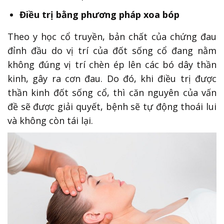
Điều trị bằng phương pháp xoa bóp
Theo y học cổ truyền, bản chất của chứng đau
đỉnh đầu do vị trí của đốt sống cổ đang nằm
không đúng vị trí chèn ép lên các bó dây thần
kinh, gây ra cơn đau. Do đó, khi điều trị được
thần kinh đốt sống cổ, thì căn nguyên của vấn
đề sẽ được giải quyết, bệnh sẽ tự động thoái lui
và không còn tái lại.