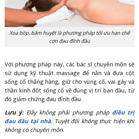
Xoa bóp, bấm huyệt là phương pháp tối ưu hạn chế
cơn đau đỉnh đầu
Với phương pháp này, các bác sĩ chuyên môn sẽ
sử dụng kỹ thuật massage để nắn và đưa cột
sống cổ thẳng hàng, giữ cho vùng cổ, vai gáy và
thần kinh đốt sống cổ về đúng vị trí ban đầu, từ
đó giảm chứng đau đỉnh đầu.
Lưu ý
: Đây không phải phương pháp
điều trị
đau đầu tại nhà
. Tuyệt đối không thực hiện khi
không có chuyên môn.