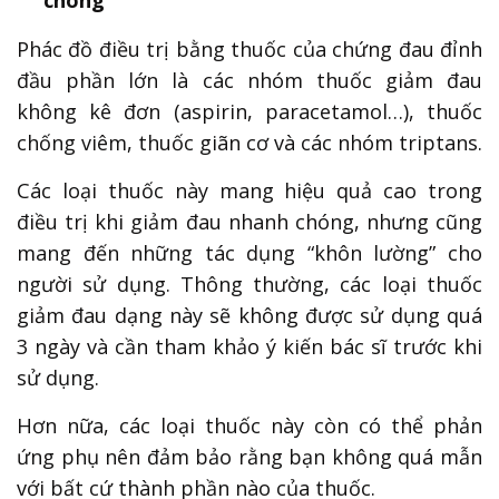
Phác đồ điều trị bằng thuốc của chứng đau đỉnh
đầu phần lớn là các nhóm thuốc giảm đau
không kê đơn (aspirin, paracetamol…), thuốc
chống viêm, thuốc giãn cơ và các nhóm triptans.
Các loại thuốc này mang hiệu quả cao trong
điều trị khi giảm đau nhanh chóng, nhưng cũng
mang đến những tác dụng “khôn lường” cho
người sử dụng. Thông thường, các loại thuốc
giảm đau dạng này sẽ không được sử dụng quá
3 ngày và cần tham khảo ý kiến bác sĩ trước khi
sử dụng.
Hơn nữa, các loại thuốc này còn có thể phản
ứng phụ nên đảm bảo rằng bạn không quá mẫn
với bất cứ thành phần nào của thuốc.