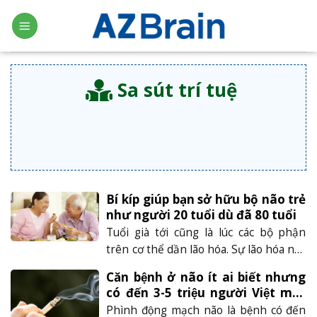
Skip
to
content
Sa sút trí tuệ
Bí kíp giúp bạn sở hữu bộ não trẻ
như người 20 tuổi dù đã 80 tuổi
Tuổi già tới cũng là lúc các bộ phận
trên cơ thể dần lão hóa. Sự lão hóa này
không những ảnh hưởng trực tiếp tới
Căn bệnh ở não ít ai biết nhưng
sức khỏe mà còn là chất lượng cuộc
có đến 3-5 triệu người Việt mắc
sống, đặc biệt là não bộ. Tuy nhiên,
phải
Phình động mạch não là bệnh có đến