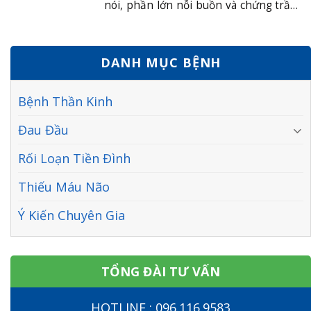
nói, phần lớn nỗi buồn và chứng trầm
tuổi trong nước......
cảm của chúng ta đều có liên quan đến
cơn giận bị kìm nén, và chúng sẽ được
hóa giải một cách tự nhiên khi bạn
DANH MỤC BỆNH
thực hành các phương pháp được đề
cập ở phần trước. Dưới......
Bệnh Thần Kinh
Đau Đầu
Rối Loạn Tiền Đình
Thiếu Máu Não
Ý Kiến Chuyên Gia
TỔNG ĐÀI TƯ VẤN
HOTLINE : 096.116.9583