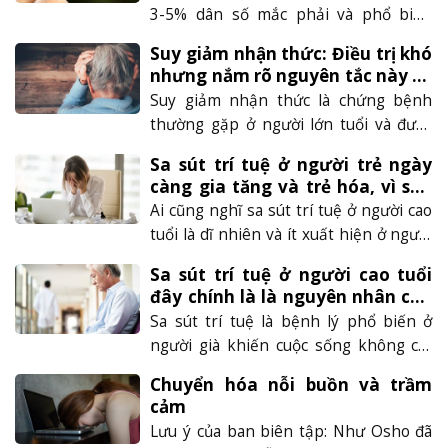
gần đây các nhà khoa học đã không
3-5% dân số mắc phải và phổ biến
ngừng nghiên cứu và phát......
nhất ở độ tuổi 40-60. Có nhiều yếu tố
Suy giảm nhận thức: Điều trị khó
làm tăng nguy cơ mắc bệnh và một
nhưng nắm rõ nguyên tắc này có
trong số đó là do hút thuốc lá. Hút
thể phòng tránh tốt
Suy giảm nhận thức là chứng bệnh
thuốc lá là một trong các yếu tố tăng
thường gặp ở người lớn tuổi và được
nguy cơ phình động......
coi là một phần trong quá trình lão
Sa sút trí tuệ ở người trẻ ngày
hóa. Tuy nhiên, ngày nay chứng bệnh
càng gia tăng và trẻ hóa, vì sao
này ngày càng phổ biến và có xu
vậy?
Ai cũng nghĩ sa sút trí tuệ ở người cao
hướng trẻ hóa dần, gây nhiều quan
tuổi là dĩ nhiên và ít xuất hiện ở người
ngại. Hãy đọc bài viết dưới đây để hiểu
trẻ tuổi. Tuy nhiên, hiện nay rất nhiều
rõ......
Sa sút trí tuệ ở người cao tuổi
người trẻ đang gặp vấn đề liên quan
đây chính là là nguyên nhân của
tới “bộ nhớ” của mình – chứng sa sút
vấn đề
Sa sút trí tuệ là bệnh lý phổ biến ở
trí tuệ ở người trẻ. Căn bệnh này tuy
người già khiến cuộc sống không chỉ
không......
của họ mà cả người thân gặp nhiều
Chuyển hóa nỗi buồn và trầm
khó khăn, biến các cụ trở thành gánh
cảm
nặng cho xã hội. Theo các nghiên cứu
Lưu ý của ban biên tập: Như Osho đã
thì tỷ lệ bệnh sa sút trí tuệ ở người cao