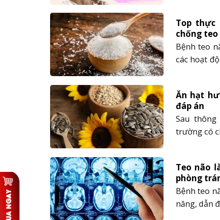
có chữa đư
bệnh......
Top thực
chống teo
Bệnh teo nã
các hoạt đ
lưu ý ở cá
điều trị h
Ăn hạt hư
trạng......
đáp án
Sau thông t
trường có c
quan tâm đế
Bài viết dưới
Teo não l
phòng trán
Bệnh teo nã
năng, dẫn đê
cảm xúc,