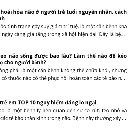
o não có thể xuất hiện ở bất kỳ độ tuổi......
hoái hóa não ở người trẻ tuổi nguyên nhân, cách
nh
não tình trạng gây suy giảm trí tuệ, là một căn bệnh khá
 ngày càng gia tăng trong xã hội hiện đại. Đây là bệnh
ra ở người lớn tuổi, nhưng không ít trường hợp thoái
xuất hiện ở người trẻ tuổi. Vậy những lý......
eo não sống được bao lâu? Làm thế nào để kéo
họ cho người bệnh?
ông phải là một căn bệnh không thể chữa khỏi, nhưng
có thuốc nào có thể phục hồi hoàn toàn các tế bào não
ại. Chính vì vậy, nhiều người thắc mắc về vấn đề
eo não sống được bao lâu’’. Để biết câu trả lời,......
trẻ em TOP 10 nguy hiểm đáng lo ngại
o là một bệnh lý liên quan đến sự co rút, teo nhỏ và
các tế bào thần kinh trong não. Bệnh này thường xảy ra
 5 tuổi, và có thể do nhiều nguyên nhân khác nhau. Vậy
o ở trẻ em có nguy hiểm hay......