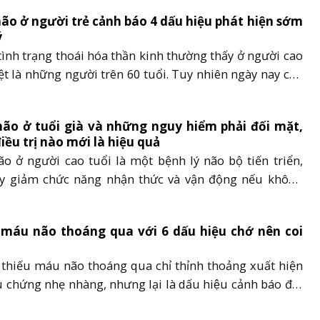
ão ở người trẻ cảnh báo 4 dấu hiệu phát hiện sớm
ý
tình trạng thoái hóa thần kinh thường thấy ở người cao
iệt là những người trên 60 tuổi. Tuy nhiên ngày nay căn
ang ngày càng trẻ hóa. Để ngăn ngừa teo não ở người
ùng tìm hiểu nguyên nhân và cách phòng tránh bệnh
não ở tuổi già và những nguy hiểm phải đối mặt,
điều trị nào mới là hiệu quả
o ở người cao tuổi là một bệnh lý não bộ tiến triển,
y giảm chức năng nhận thức và vận động nếu không
hiện và điều trị sớm sẽ cực kỳ nguy hiểm. Hãy theo dõi
ới đây để nắm bắt được những biến chứng nguy......
 máu não thoáng qua với 6 dấu hiệu chớ nên coi
 thiếu máu não thoáng qua chỉ thỉnh thoảng xuất hiện
u chứng nhẹ nhàng, nhưng lại là dấu hiệu cảnh báo đột
̉ xuất hiện trong tương lai gần. Vậy cơn thiếu máu não