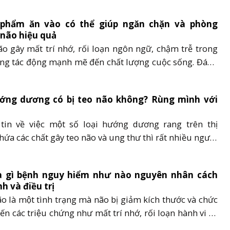
ợc không? Hãy cùng AZ Brain tìm hiểu rõ hơn về căn
 phẩm ăn vào có thể giúp ngăn chặn và phòng
 não hiệu quả
o gây mất trí nhớ, rối loạn ngôn ngữ, chậm trễ trong
ộng tác động mạnh mẽ đến chất lượng cuộc sống. Đáng
c giai đoạn nặng, căn bệnh này không có phương pháp
oặc loại thuốc nào có thể hoàn toàn khắc phục tình
ớng dương có bị teo não không? Rùng mình với
in về việc một số loại hướng dương rang trên thị
hứa các chất gây teo não và ung thư thì rất nhiều người
n vấn đề ‘‘ăn hạt hướng dương có bị teo não không’’.
 đây của AZtrinao sẽ giúp bạn giải đáp câu hỏi......
à gì bệnh nguy hiểm như nào nguyên nhân cách
h và điều trị
o là một tình trạng mà não bị giảm kích thước và chức
́n các triệu chứng như mất trí nhớ, rối loạn hành vi và
 gây ảnh hưởng xấu đến chất lượng cuộc sống người