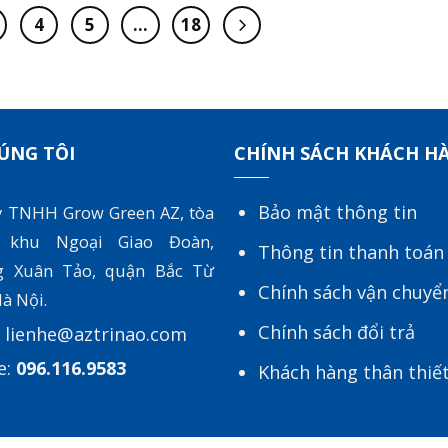
 là gì và biểu hiện ra sao? Làm sao để phòng ngừa
4
5
…
18
ÚNG TÔI
CHÍNH SÁCH KHÁCH H
Bảo mật thông tin
y TNHH Grow Green AZ, tòa
 khu Ngoại Giao Đoàn,
Thông tin thanh toán
g Xuân Tảo, quận Bắc Từ
Chính sách vận chuyể
à Nội.
Chính sách đổi trả
:
lienhe@aztrinao.com
e:
096.116.9583
Khách hàng thân thiế