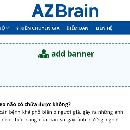
BỘ
Ý KIẾN CHUYÊN GIA
ĐIỂM BÁN
LIÊN HỆ
add banner
Teo não có chữa được không?
 căn bệnh khá phổ biến ở người già, gây ra những ảnh
 đến chức năng của não và gây ảnh hưởng nghiêm
cuộc sống hàng ngày của người bệnh. Vậy bệnh teo não