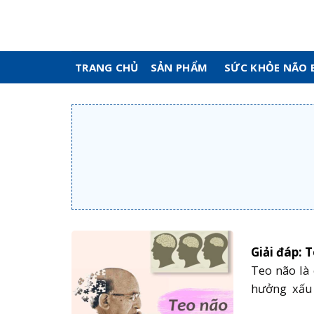
Skip
to
content
TRANG CHỦ
SẢN PHẨM
SỨC KHỎE NÃO 
Giải đáp: 
Teo não là
hưởng xấu
trọng đến 