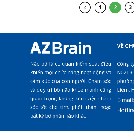
thoáng qua
1
2
3
đột......
VỀ CH
Não bộ là cơ quan kiểm soát điều
Công t
khiển mọi chức năng hoạt động và
N02T3
cảm xúc của con người. Chăm sóc
phườn
và duy trì bộ não khỏe mạnh cũng
Liêm, H
quan trọng không kém việc chăm
E-mail
sóc tốt cho tim, phổi, thận, hoặc
Hotlin
bất kỳ bộ phận nào khác.