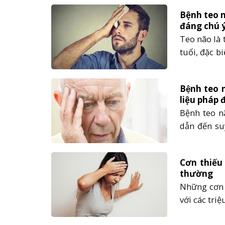
Bệnh teo n
đáng chú 
Teo não là 
tuổi, đặc b
bệnh này đ
trẻ, hãy c
Bệnh teo 
qua......
liệu pháp 
Bệnh teo nã
dẫn đến su
được phát 
bài viết dư
Cơn thiếu
thường
Những cơn
với các triệ
quỵ có thê