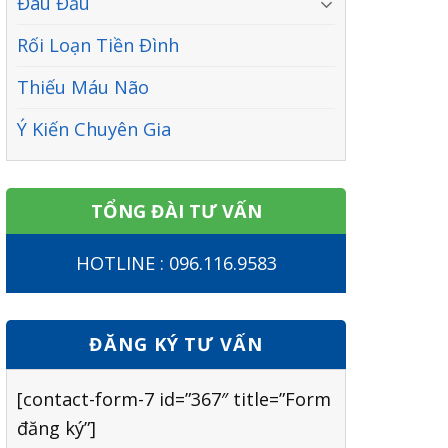
Đau Đầu
Rối Loạn Tiền Đình
Thiếu Máu Não
Ý Kiến Chuyên Gia
TỔNG ĐÀI TƯ VẤN
HOTLINE : 096.116.9583
ĐĂNG KÝ TƯ VẤN
[contact-form-7 id=”367″ title=”Form
đăng ký”]