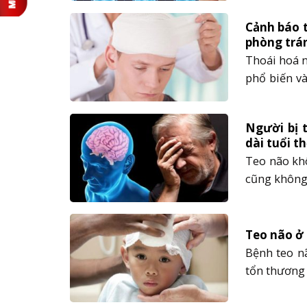
bệnh. Bệnh te
Cảnh báo t
phòng trá
Thoái hoá 
phổ biến và
thường xảy 
hoá não đã 
Người bị t
dài tuổi t
Teo não kh
cũng không 
đã bị hủy ho
‘‘Người bị t
Teo não ở 
Bệnh teo nã
tổn thương 
ở trẻ dưới
bệnh teo nã