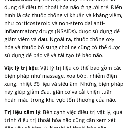
dụng để điều trị thoái hóa não ở người trẻ. Điển
hình là các thuốc chống vi khuẩn và kháng viêm,
như corticosteroid và non-steroidal anti-
inflammatory drugs (NSAIDs), được sử dụng để
giảm viêm và đau. Ngoài ra, thuốc chống oxy
hóa và thuốc bổ sung choline cũng có thể được
sử dụng để bảo vệ và tái tạo tế bào não.
Vật lý trị liệu
: Vật lý trị liệu có thể bao gồm các
biện pháp như massage, xoa bóp, nhiễm điện
xung, nhiệt độ liệu và siêu âm. Những biện pháp
này giúp giảm đau, giãn cơ và cải thiện tuần
hoàn máu trong khu vực tổn thương của não.
Trị liệu tâm lý
: Bên cạnh việc điều trị vật lý, quá
trình điều trị thoái hóa não cũng cần xem xét
đến yếu tố tâm lý. Người bị thoái hóa não