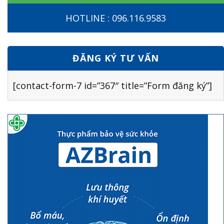
HOTLINE : 096.116.9583
ĐĂNG KÝ TƯ VẤN
[contact-form-7 id=”367″ title=”Form đăng ký”]