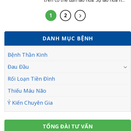
trên cơ thể dần lão hóa. Sự lão hóa này
quan trọng. Vậy hiện tại có......
không những ảnh hưởng trực tiếp tới
sức khỏe mà còn là chất lượng cuộc
1
2
sống, đặc biệt là não bộ. Tuy nhiên,
gần đây các nhà khoa học đã không
ngừng nghiên cứu và phát......
DANH MỤC BỆNH
Bệnh Thần Kinh
Đau Đầu
Rối Loạn Tiền Đình
Thiếu Máu Não
Ý Kiến Chuyên Gia
TỔNG ĐÀI TƯ VẤN