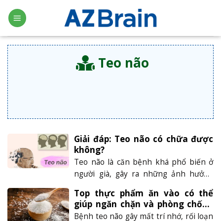
Skip
to
content
Teo não
Giải đáp: Teo não có chữa được
không?
Teo não là căn bệnh khá phổ biến ở
người già, gây ra những ảnh hưởng
xấu đến chức năng của não và gây ảnh
Top thực phẩm ăn vào có thể
hưởng nghiêm trọng đến cuộc sống
giúp ngăn chặn và phòng chống
hàng ngày của người bệnh. Vậy bệnh
teo não hiệu quả
Bệnh teo não gây mất trí nhớ, rối loạn