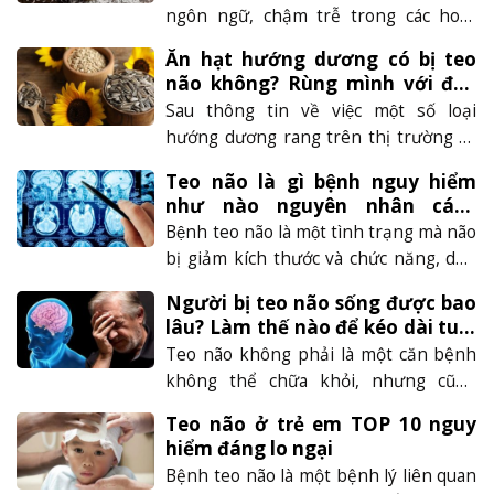
teo não có chữa được không? Hãy cùng
ngôn ngữ, chậm trễ trong các hoạt
AZ Brain tìm hiểu rõ hơn về căn
động tác động mạnh mẽ đến chất
bệnh......
Ăn hạt hướng dương có bị teo
lượng cuộc sống. Đáng lưu ý ở các giai
não không? Rùng mình với đáp
đoạn nặng, căn bệnh này không có
án
Sau thông tin về việc một số loại
phương pháp điều trị hoặc loại thuốc
hướng dương rang trên thị trường có
nào có thể hoàn toàn khắc phục tình
chứa các chất gây teo não và ung thư
trạng......
Teo não là gì bệnh nguy hiểm
thì rất nhiều người quan tâm đến vấn
như nào nguyên nhân cách
đề ‘‘ăn hạt hướng dương có bị teo não
phòng tránh và điều trị
Bệnh teo não là một tình trạng mà não
không’’. Bài viết dưới đây của AZtrinao
bị giảm kích thước và chức năng, dẫn
sẽ giúp bạn giải đáp câu hỏi......
đến các triệu chứng như mất trí nhớ,
Người bị teo não sống được bao
rối loạn hành vi và cảm xúc, gây ảnh
lâu? Làm thế nào để kéo dài tuổi
hưởng xấu đến chất lượng cuộc sống
thọ cho người bệnh?
Teo não không phải là một căn bệnh
người bệnh. Bệnh teo não có thể xuất
không thể chữa khỏi, nhưng cũng
hiện ở bất kỳ độ tuổi......
không có thuốc nào có thể phục hồi
Teo não ở trẻ em TOP 10 nguy
hoàn toàn các tế bào não đã bị hủy
hiểm đáng lo ngại
hoại. Chính vì vậy, nhiều người thắc
Bệnh teo não là một bệnh lý liên quan
mắc về vấn đề ‘‘Người bị teo não sống