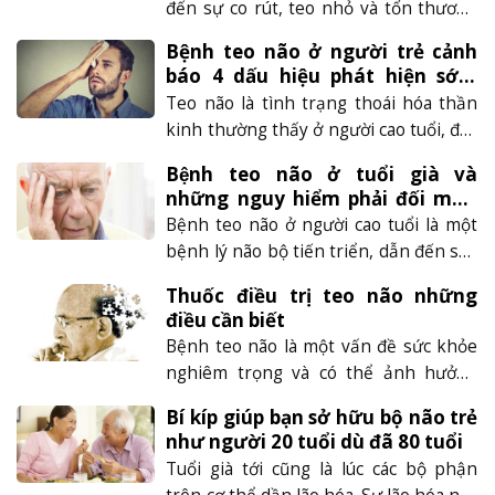
đến sự co rút, teo nhỏ và tổn thương
được bao lâu’’. Để biết câu trả lời,......
các tế bào thần kinh trong não. Bệnh
Bệnh teo não ở người trẻ cảnh
này thường xảy ra ở trẻ dưới 5 tuổi, và
báo 4 dấu hiệu phát hiện sớm
có thể do nhiều nguyên nhân khác
đáng chú ý
Teo não là tình trạng thoái hóa thần
nhau. Vậy bệnh teo não ở trẻ em có
kinh thường thấy ở người cao tuổi, đặc
nguy hiểm hay......
biệt là những người trên 60 tuổi. Tuy
Bệnh teo não ở tuổi già và
nhiên ngày nay căn bệnh này đang
những nguy hiểm phải đối mặt,
ngày càng trẻ hóa. Để ngăn ngừa teo
liệu pháp điều trị nào mới là hiệu
Bệnh teo não ở người cao tuổi là một
não ở người trẻ, hãy cùng tìm hiểu
quả
bệnh lý não bộ tiến triển, dẫn đến suy
nguyên nhân và cách phòng tránh
giảm chức năng nhận thức và vận
bệnh qua......
Thuốc điều trị teo não những
động nếu không được phát hiện và
điều cần biết
điều trị sớm sẽ cực kỳ nguy hiểm. Hãy
Bệnh teo não là một vấn đề sức khỏe
theo dõi bài viết dưới đây để nắm bắt
nghiêm trọng và có thể ảnh hưởng
được những biến chứng nguy......
đến chất lượng cuộc sống của người
Bí kíp giúp bạn sở hữu bộ não trẻ
bệnh và người chăm sóc. Do đó, việc
như người 20 tuổi dù đã 80 tuổi
phát hiện sớm các dấu hiệu của bệnh
Tuổi già tới cũng là lúc các bộ phận
và tìm kiếm sự can thiệp y tế là rất