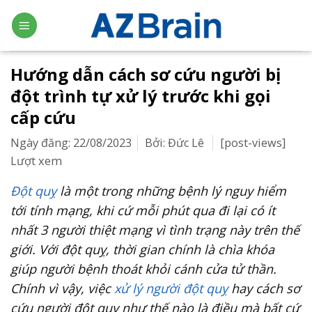
Skip
to
content
Hướng dẫn cách sơ cứu người bị
đột trình tự xử lý trước khi gọi
cấp cứu
Ngày đăng: 22/08/2023
Bởi: Đức Lê
[post-views]
Lượt xem
Đột quỵ
là một trong những bệnh lý nguy hiểm
tới tính mạng, khi cứ mỗi phút qua đi lại có ít
nhất 3 người thiệt mạng vì tình trạng này trên thế
giới. Với đột quỵ, thời gian chính là chìa khóa
giúp người bệnh thoát khỏi cánh cửa tử thần.
Chính vì vậy, việc
xử lý người đột quỵ
hay cách sơ
cứu người đột quỵ như thế nào là điều mà bất cứ