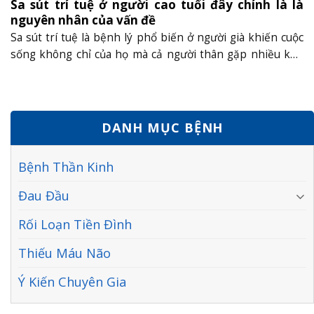
Sa sút trí tuệ ở người cao tuổi đây chính là là
nguyên nhân của vấn đề
Sa sút trí tuệ là bệnh lý phổ biến ở người già khiến cuộc
sống không chỉ của họ mà cả người thân gặp nhiều khó
khăn, biến các cụ trở thành gánh nặng cho xã hội. Theo
các nghiên cứu thì tỷ lệ bệnh sa sút trí tuệ ở người cao
tuổi trong nước......
DANH MỤC BỆNH
Bệnh Thần Kinh
Đau Đầu
Rối Loạn Tiền Đình
Thiếu Máu Não
Ý Kiến Chuyên Gia