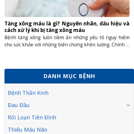
Tăng xông máu là gì? Nguyên nhân, dấu hiệu và
cách xử lý khi bị tăng xông máu
Bệnh tăng xông luôn tiềm ẩn những yếu tố nguy hiểm
cho sức khỏe với những biến chứng khôn lường. Chính vì
vậy khi người bệnh có dấu hiệu tăng xông tuyệt đối
không được chủ quan với sức khỏe của mình. Tăng xông
là bệnh gì? Tăng xông (tăng xông máu) là một cách......
DANH MỤC BỆNH
Bệnh Thần Kinh
Đau Đầu
Rối Loạn Tiền Đình
Thiếu Máu Não