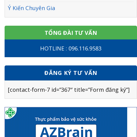
Ý Kiến Chuyên Gia
TỔNG ĐÀI TƯ VẤN
HOTLINE : 096.116.9583
ĐĂNG KÝ TƯ VẤN
[contact-form-7 id=”367″ title=”Form đăng ký”]