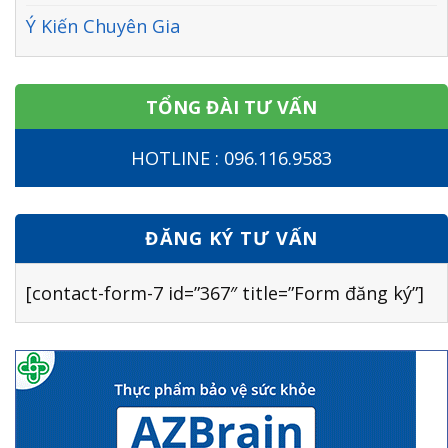
Ý Kiến Chuyên Gia
TỔNG ĐÀI TƯ VẤN
HOTLINE : 096.116.9583
ĐĂNG KÝ TƯ VẤN
[contact-form-7 id=”367″ title=”Form đăng ký”]