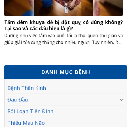
Tắm đêm khuya dễ bị đột quỵ có đúng không?
Tại sao và các dấu hiệu là gì?
Dường như việc tắm vào buổi tối là thói quen thư giãn và
giúp giải tỏa căng thẳng cho nhiều người. Tuy nhiên, ít ai
biết rằng thói quen này cũng tiềm ẩn những nguy cơ
đáng lo ngại cho sức khỏe đặc biệt là tính trạng đột quỵ
do tắm đêm. Tại sao tắm......
DANH MỤC BỆNH
Bệnh Thần Kinh
Đau Đầu
Rối Loạn Tiền Đình
Thiếu Máu Não