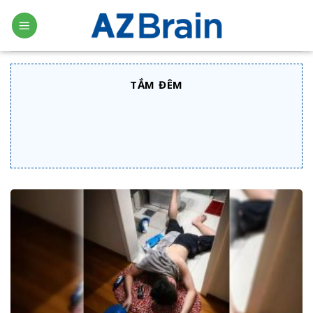
Skip
to
content
TẮM ĐÊM