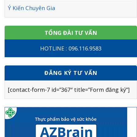
Ý Kiến Chuyên Gia
TỔNG ĐÀI TƯ VẤN
HOTLINE : 096.116.9583
ĐĂNG KÝ TƯ VẤN
[contact-form-7 id=”367″ title=”Form đăng ký”]