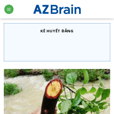
Skip
to
content
KÊ HUYẾT ĐẰNG