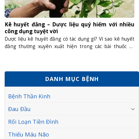
Kê huyết đằng – Dược liệu quý hiếm với nhiều
công dụng tuyệt vời
Dược liệu kê huyết đằng có tác dụng gì? Vì sao kê huyết
đằng thường xuyên xuất hiện trong các bài thuốc trị
thiếu máu, rối loạn đông máu, viêm khớp, đau nhức cơ
thể,…? Kê huyết đằng là gì? Kê huyết đằng, có tên khoa
học là Millettia reticulata Benth thuộc chi Thàn mát......
DANH MỤC BỆNH
Bệnh Thần Kinh
Đau Đầu
Rối Loạn Tiền Đình
Thiếu Máu Não