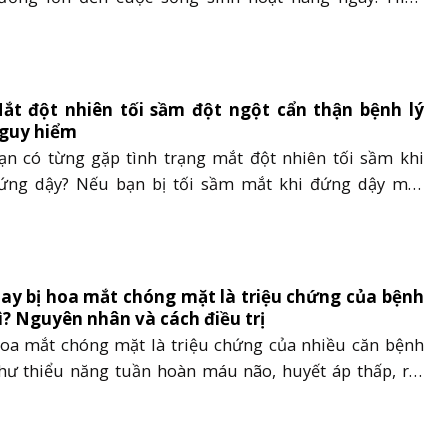
ượng này có thể xảy ra ở bất cứ đối tượng nào ngay cả
ới người trẻ tuổi. Vậy nằm xuống đứng lên bị chóng
ặt là bệnh gì, có nguy hiểm hay không?......
ắt đột nhiên tối sầm đột ngột cẩn thận bệnh lý
guy hiểm
ạn có từng gặp tình trạng mắt đột nhiên tối sầm khi
ứng dậy? Nếu bạn bị tối sầm mắt khi đứng dậy một
ách thường xuyên và kéo dài, hãy cẩn thận vì đó có thể
à dấu hiệu của một số bệnh lý nguy hiểm. Trong bài
ết này, AZ Trí Não sẽ......
ay bị hoa mắt chóng mặt là triệu chứng của bệnh
ì? Nguyên nhân và cách điều trị
oa mắt chóng mặt là triệu chứng của nhiều căn bệnh
hư thiểu năng tuần hoàn máu não, huyết áp thấp, rối
oạn tiền đình cũng có thể là biểu hiện tạm thời khi bị
ói, say tàu xe, hay mang thai. Hoa mắt chóng mặt có