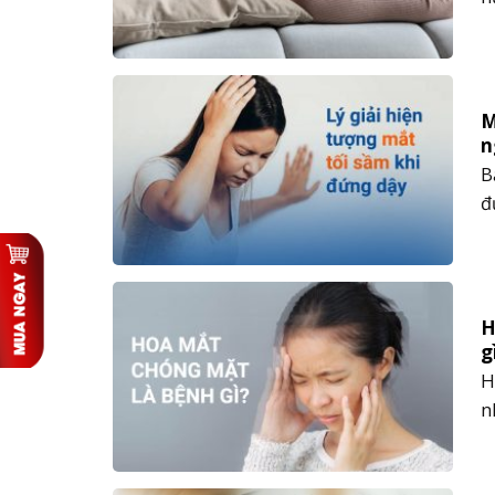
t
v
m
M
n
B
đ
c
l
vi
H
g
H
n
l
đ