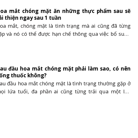
hể gây ra nhiều phiền toái cho người......
oa mắt chóng mặt ăn những thực phẩm sau sẽ
ải thiện ngay sau 1 tuần
oa mắt, chóng mặt là tình trạng mà ai cũng đã từng
ặp và nó có thể được hạn chế thông qua việc bổ sung
ột số chất dinh dưỡng, vitamin và khoáng chất. Vậy
gười bị hoa mắt chóng mặt nên ăn gì và uống gì để bổ
ng những chất này? Hãy cùng......
au đầu hoa mắt chóng mặt phải làm sao, có nên
ống thuốc không?
au đầu hoa mắt chóng mặt là tình trạng thường gặp ở
ọi lứa tuổi, đa phần ai cũng từng trải qua một lần
rong đời. Hiện tượng này tuy lành tính, nhưng nếu xảy
a thường xuyên, thì đây có thể là dấu hiệu sớm của các
ệnh lý nguy hiểm. Vì vậy, việc......