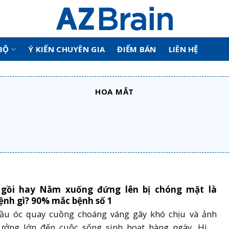
BỘ
Ý KIẾN CHUYÊN GIA
ĐIỂM BÁN
LIÊN HỆ
HOA MẮT
gồi hay Nằm xuống đứng lên bị chóng mặt là
ệnh gì? 90% mắc bệnh số 1
ầu óc quay cuồng choáng váng gây khó chịu và ảnh
ưởng lớn đến cuộc sống sinh hoạt hàng ngày. Hiện