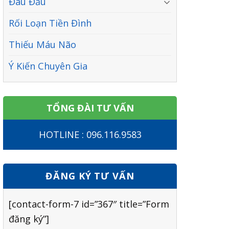
Đau Đầu
Rối Loạn Tiền Đình
Thiếu Máu Não
Ý Kiến Chuyên Gia
TỔNG ĐÀI TƯ VẤN
HOTLINE : 096.116.9583
ĐĂNG KÝ TƯ VẤN
[contact-form-7 id=”367″ title=”Form
đăng ký”]