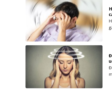
t
H
c
H
g
m
n
su
Đ
u
Đ
m
t
r
b