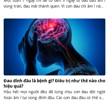
Một tuần 7 ngày thì dễ có đến 5 ngày bị đau đầu âm ỉ
vùng trán, đau mãi thành quen. Vì cơn đau chỉ âm ỉ nằng
nặng ở khu vực trán xuống đến 2 hốc mắt chứ không dữ
dội nên tôi cứ nghĩ đơn giản là mình ngồi máy tính nhiều,
làm......
Đau đỉnh đầu là bệnh gì? Điều trị như thế nào cho
hiệu quả?
Hầu hết mọi người đều đã từng chịu cơn đau đột ngột
hoặc âm ỉ tại vùng đỉnh đầu. Các cơn đau đầu có thể xảy
ra thoáng qua hoặc kéo dài hàng giờ đồng hồ và khiến