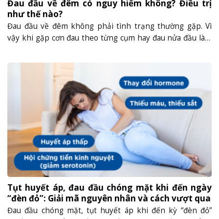
Đau đầu về đêm có nguy hiểm không? Điều trị
như thế nào?
Đau đầu về đêm không phải tình trạng thường gặp. Vì
vậy khi gặp cơn đau theo từng cụm hay đau nửa đầu làm
gián đoạn giấc ngủ, sẽ khiến nhiều người lo lắng về độ
nguy hiểm của nó tới sức khỏe. Trong bài viết này, hãy
cùng tìm hiểu về chứng đau đầu......
Tụt huyết áp, đau đầu chóng mặt khi đến ngày
“đèn đỏ”: Giải mã nguyên nhân và cách vượt qua
Đau đầu chóng mặt, tụt huyết áp khi đến kỳ “đèn đỏ”