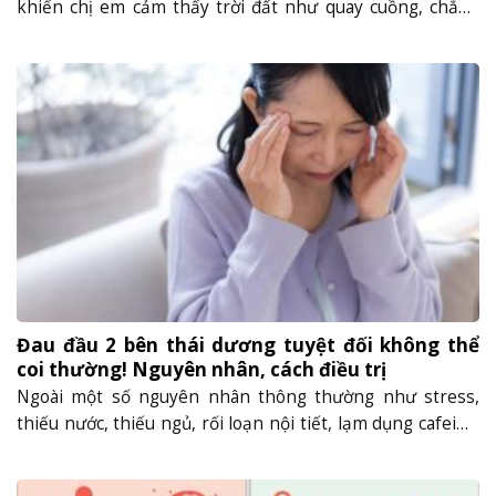
khiến chị em cảm thấy trời đất như quay cuồng, chẳng
còn chút sức lực, tâm trạng cho bất kỳ việc gì. Nếu chị em
đã từng phải ôm bụng quằn quại khi đến tháng, chỉ đi 3
mét từ nhà vệ sinh......
Đau đầu 2 bên thái dương tuyệt đối không thể
coi thường! Nguyên nhân, cách điều trị
Ngoài một số nguyên nhân thông thường như stress,
thiếu nước, thiếu ngủ, rối loạn nội tiết, lạm dụng cafein…
hiện tượng đau đầu 2 bên thái dương có thể xuất phát từ
các nguyên nhân bệnh lý hết sức nguy hiểm. Vậy nên, xin