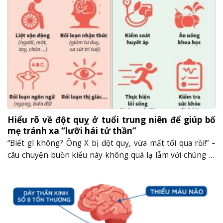
chớ coi thường triệu chứng này. Một số nguyên nhân......
Hiểu rõ về đột quỵ ở tuổi trung niên để giúp bố
mẹ tránh xa “lưỡi hái tử thần”
“Biết gì không? Ông X bị đột quỵ, vừa mất tối qua rồi!” –
câu chuyện buồn kiểu này không quá lạ lẫm với chúng ta
phải không? Ở Việt Nam, đột quỵ đang đứng đầu danh
sách những nguyên nhân phổ biến dẫn tới tử vong, đứng
trước cả bệnh tim. Đột quỵ ở......