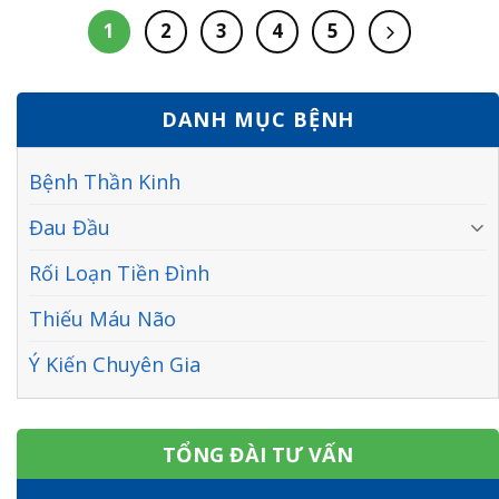
người bệnh vô cùng khó chịu. Vậy đau đỉnh đầu là dấu
hiệu của bệnh gì? Điều......
1
2
3
4
5
DANH MỤC BỆNH
Bệnh Thần Kinh
Đau Đầu
Rối Loạn Tiền Đình
Thiếu Máu Não
Ý Kiến Chuyên Gia
TỔNG ĐÀI TƯ VẤN