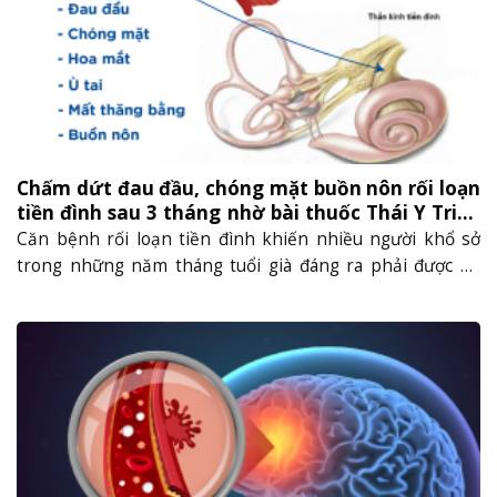
Chấm dứt đau đầu, chóng mặt buồn nôn rối loạn
tiền đình sau 3 tháng nhờ bài thuốc Thái Y Triều
Nguyễn
Căn bệnh rối loạn tiền đình khiến nhiều người khổ sở
trong những năm tháng tuổi già đáng ra phải được an
nhàn, hưởng phúc bên con cháu. Cô Thoa là một trong
những bệnh nhân may mắn đã gặp được bài thuốc quý từ
Thái Y Triều Nguyễn vào thoát khỏi căn bệnh tiền......