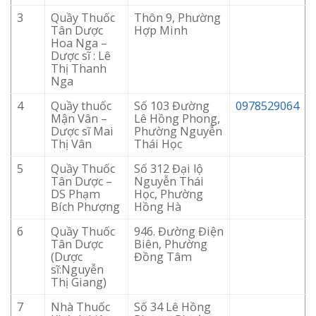
3
Quầy Thuốc
Thôn 9, Phường
Tân Dược
Hợp Minh
Hoa Nga –
Dược sĩ : Lê
Thị Thanh
Nga
4
Quầy thuốc
Số 103 Đường
0978529064
Mận Vân –
Lê Hồng Phong,
Dược sĩ Mai
Phường Nguyễn
Thị Vân
Thái Học
5
Quầy Thuốc
Số 312 Đại lộ
Tân Dược –
Nguyễn Thái
DS Phạm
Học, Phường
Bích Phượng
Hồng Hà
6
Quầy Thuốc
946. Đường Điện
Tân Dược
Biên, Phường
(Dược
Đồng Tâm
sĩ:Nguyễn
Thị Giang)
7
Nhà Thuốc
Số 34 Lê Hồng