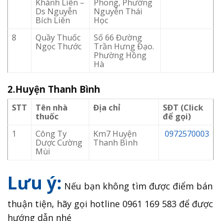
Khánh Liên –
Phong, Phường
Ds Nguyễn
Nguyễn Thái
Bích Liên
Học
8
Quầy Thuốc
Số 66 Đường
Ngọc Thước
Trần Hưng Đạo.
Phường Hồng
Hà
2.Huyện Thanh Bình
STT
Tên nhà
Địa chỉ
SĐT (Click
thuốc
để gọi)
1
Công Ty
Km7 Huyện
0972570003
Dược Cường
Thanh Bình
Mùi
Lưu ý:
Nếu bạn không tìm được điểm bán
thuận tiện, hãy gọi hotline 0961 169 583 để được
hướng dẫn nhé