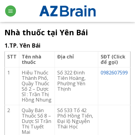
Skip
to
content
Nhà thuốc tại Yên Bái
1.TP. Yên Bái
STT
Tên nhà
Địa chỉ
SĐT (Click
thuốc
để gọi)
1
Hiệu Thuốc
Số 322 Đinh
0982607599
Thành Phố,
Tiên Hoàng,
Quầy Thuốc
Phường Yên
Số 2 – Dược
Thịnh
Sĩ : Trần Thị
Hồng Nhung
2
Quầy Bán
Số 533 Tổ 42
Thuốc Số 8 –
Phố Hồng Tiến,
Dược Sĩ Trần
Đại lộ Nguyễn
Thị Tuyết
Thái Học
Mai