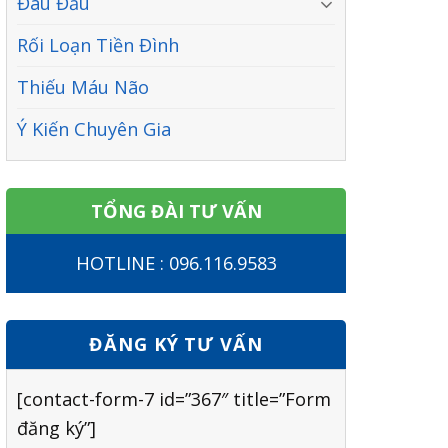
Đau Đầu
Rối Loạn Tiền Đình
Thiếu Máu Não
Ý Kiến Chuyên Gia
TỔNG ĐÀI TƯ VẤN
HOTLINE : 096.116.9583
ĐĂNG KÝ TƯ VẤN
[contact-form-7 id=”367″ title=”Form
đăng ký”]