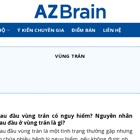
BỘ
Ý KIẾN CHUYÊN GIA
ĐIỂM BÁN
LIÊN HỆ
VÙNG TRÁN
au đầu vùng trán có nguy hiểm? Nguyên nhân
au đầu ở vùng trán là gì?
au đầu vùng trán là một tình trạng thường gặp nhưng
n chứa nhiều bệnh lý nguy hiểm, nếu không được phát