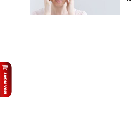
h
s
t