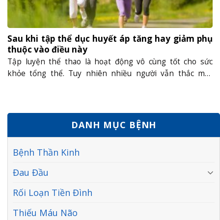
Sau khi tập thể dục huyết áp tăng hay giảm phụ
thuộc vào điều này
Tập luyện thể thao là hoạt động vô cùng tốt cho sức
khỏe tổng thể. Tuy nhiên nhiều người vẫn thắc mắc
không biết rằng sau khi tập thể dục huyết áp tăng hay
giảm? Nếu bạn cũng đang băn khoăn về vấn đề này, hãy
cùng AZBrain tìm hiểu ngay qua bài viết dưới......
DANH MỤC BỆNH
Bệnh Thần Kinh
Đau Đầu
Rối Loạn Tiền Đình
Thiếu Máu Não