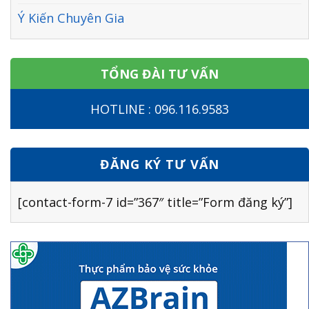
Ý Kiến Chuyên Gia
TỔNG ĐÀI TƯ VẤN
HOTLINE : 096.116.9583
ĐĂNG KÝ TƯ VẤN
[contact-form-7 id=”367″ title=”Form đăng ký”]