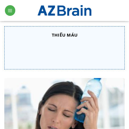
Skip
to
content
THIẾU MÁU