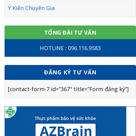
Ý Kiến Chuyên Gia
TỔNG ĐÀI TƯ VẤN
HOTLINE : 096.116.9583
ĐĂNG KÝ TƯ VẤN
[contact-form-7 id=”367″ title=”Form đăng ký”]