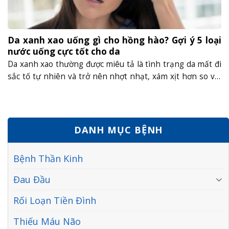
Da xanh xao uống gì cho hồng hào? Gợi ý 5 loại
nước uống cực tốt cho da
Da xanh xao thường được miêu tả là tình trạng da mất đi
sắc tố tự nhiên và trở nên nhợt nhạt, xám xịt hơn so với
trạng thái bình thường. Một trong những cách cải thiện
tình trạng này đó là thông qua chế độ ăn uống. Vậy da
xanh xao uống gì cho......
DANH MỤC BỆNH
Bệnh Thần Kinh
Đau Đầu
Rối Loạn Tiền Đình
Thiếu Máu Não