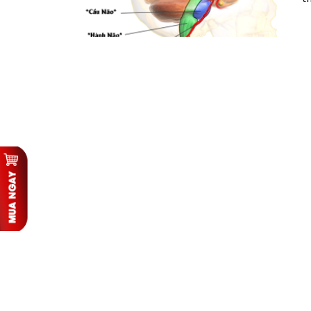
c
–
x