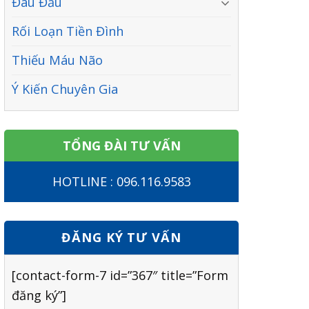
Đau Đầu
Rối Loạn Tiền Đình
Thiếu Máu Não
Ý Kiến Chuyên Gia
TỔNG ĐÀI TƯ VẤN
HOTLINE : 096.116.9583
ĐĂNG KÝ TƯ VẤN
[contact-form-7 id=”367″ title=”Form
đăng ký”]