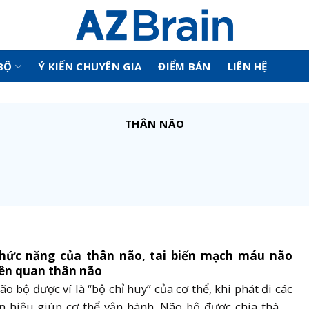
BỘ
Ý KIẾN CHUYÊN GIA
ĐIỂM BÁN
LIÊN HỆ
THÂN NÃO
hức năng của thân não, tai biến mạch máu não
iên quan thân não
ão bộ được ví là “bộ chỉ huy” của cơ thể, khi phát đi các
ín hiệu giúp cơ thể vận hành. Não bộ được chia thành