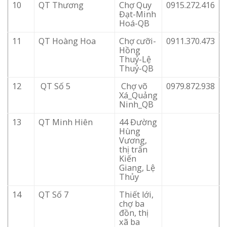
10
QT Thương
Chợ Quy
0915.272.416
Đạt-Minh
Hoá-QB
11
QT Hoàng Hoa
Chợ cưỡi-
0911.370.473
Hồng
Thuỷ-Lệ
Thuỷ-QB
12
QT Số 5
Chợ võ
0979.872.938
Xá_Quảng
Ninh_QB
13
QT Minh Hiên
44 Đường
Hùng
Vương,
thị trấn
Kiến
Giang, Lệ
Thủy
14
QT Số 7
Thiết lới,
chợ ba
đồn, thị
xã ba