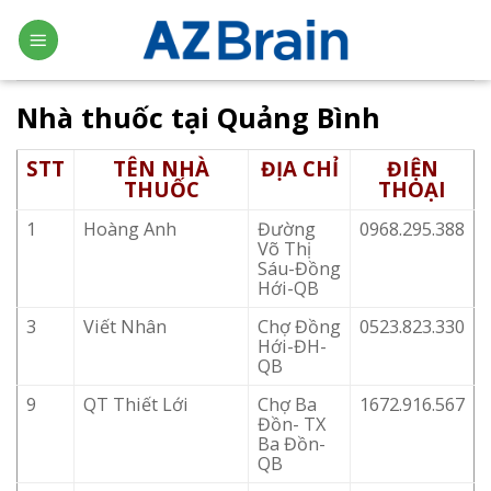
Skip
to
content
Nhà thuốc tại Quảng Bình
STT
TÊN NHÀ
ĐỊA CHỈ
ĐIỆN
THUỐC
THOẠI
1
Hoàng Anh
Đường
0968.295.388
Võ Thị
Sáu-Đồng
Hới-QB
3
Viết Nhân
Chợ Đồng
0523.823.330
Hới-ĐH-
QB
9
QT Thiết Lới
Chợ Ba
1672.916.567
Đồn- TX
Ba Đồn-
QB