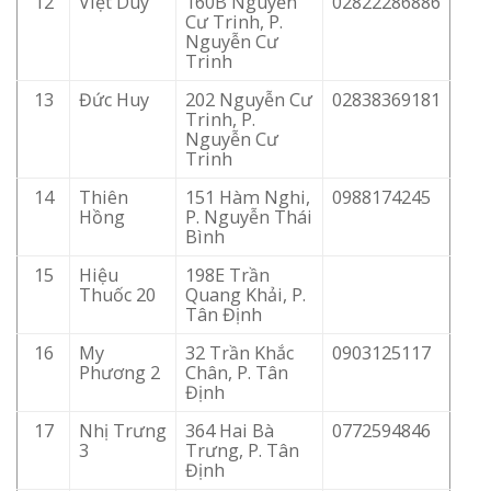
12
Việt Duy
160B Nguyễn
02822286886
Cư Trinh, P.
Nguyễn Cư
Trinh
13
Đức Huy
202 Nguyễn Cư
02838369181
Trinh, P.
Nguyễn Cư
Trinh
14
Thiên
151 Hàm Nghi,
0988174245
Hồng
P. Nguyễn Thái
Bình
15
Hiệu
198E Trần
Thuốc 20
Quang Khải, P.
Tân Định
16
My
32 Trần Khắc
0903125117
Phương 2
Chân, P. Tân
Định
17
Nhị Trưng
364 Hai Bà
0772594846
3
Trưng, P. Tân
Định