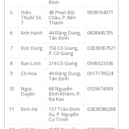
Định
5
Hiệu
48 Phan Bội
0938104071
Thuốc Số
Châu, P. Bến
7
Thành
6
Anh Hạnh
44 Đặng Dung,
0838445705
Tân Định
7
Đức Dung
156 Cô Giang,
02838367921
P. Cô Giang
8
Đan Linh
214 Cô Giang
0949323336
9
Cô Hoa
44 Đặng Dung,
0917170524
Tân Định
10
Ngọc
68 Nguyễn
0329674369
Duyên
Bỉnh Khiêm, P.
Đa Kao
11
Bích Hà
137 Trần Đình
02838386268
Xu, P. Nguyễn
Cư Trinh