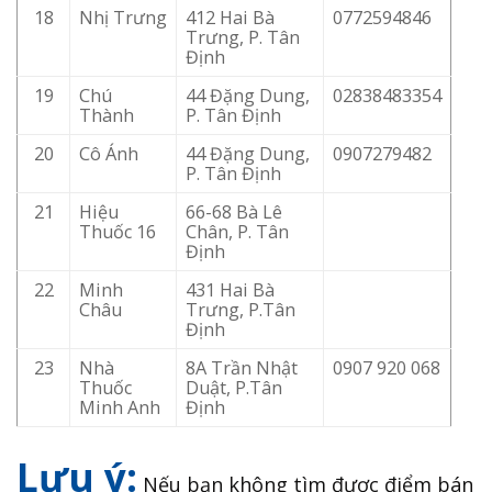
18
Nhị Trưng
412 Hai Bà
0772594846
Trưng, P. Tân
Định
19
Chú
44 Đặng Dung,
02838483354
Thành
P. Tân Định
20
Cô Ánh
44 Đặng Dung,
0907279482
P. Tân Định
21
Hiệu
66-68 Bà Lê
Thuốc 16
Chân, P. Tân
Định
22
Minh
431 Hai Bà
Châu
Trưng, P.Tân
Định
23
Nhà
8A Trần Nhật
0907 920 068
Thuốc
Duật, P.Tân
Minh Anh
Định
Lưu ý:
Nếu bạn không tìm được điểm bán