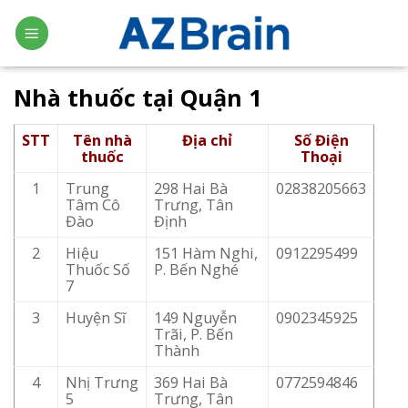
Skip
to
content
Nhà thuốc tại Quận 1
STT
Tên nhà
Địa chỉ
Số Điện
thuốc
Thoại
1
Trung
298 Hai Bà
02838205663
Tâm Cô
Trưng, Tân
Đào
Định
2
Hiệu
151 Hàm Nghi,
0912295499
Thuốc Số
P. Bến Nghé
7
3
Huyện Sĩ
149 Nguyễn
0902345925
Trãi, P. Bến
Thành
4
Nhị Trưng
369 Hai Bà
0772594846
5
Trưng, Tân